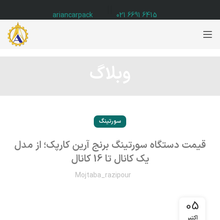
ariancarpack
6415 6691 021
وبلاگ
سورتینگ
قیمت دستگاه سورتینگ برنج آرین کارپک؛ از مدل
یک کانال تا 16 کانال
Mojtaba_razipour
05
اکتبر