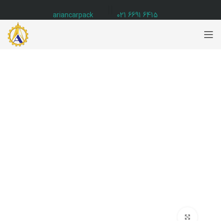
ariancarpack
6415 6691 021
برای بزرگنمایی کلیک کنید