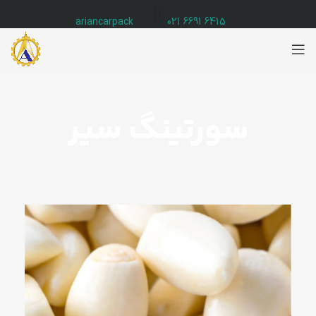
ariancarpack
6415 6691 021
سورتینگ سیر