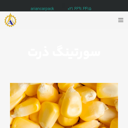
ariancarpack
6415 6691 021
سورتینگ ذرت