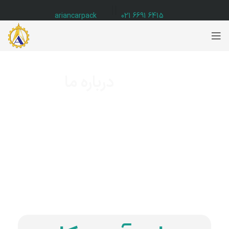
ariancarpack
6415 6691 021
درباره ما
خانه
درباره ما